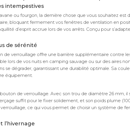
es intempestives
avane ou fourgon, la dernière chose que vous souhaitez est d
e, bloquant fermement vos fenêtres de ventilation en positi
nquillité d’esprit accrue lors de vos arrêts. Conçu pour s’adapt
us de sérénité
on de verrouillage offre une barrière supplémentaire contre l
ble lors de vos nuits en camping sauvage ou sur des aires non s
ns se dégrader, garantissant une durabilité optimale. Sa coule
otre équipement.
e bouton de verrouillage. Avec son trou de diamètre 26 mm, il 
age suffit pour le fixer solidement, et son poids plume (100 g
verrouillage, ce qui vous permet de choisir un système de fe
et l’hivernage