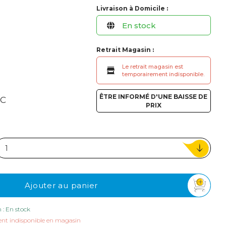
ou
Livraison à Domicile :
En stock
Suivi de commande invité
Retrait Magasin :
Le retrait magasin est
temporairement indisponible.
ÊTRE INFORMÉ D'UNE BAISSE DE
TC
PRIX
Ajouter au panier
n : En stock
nt indisponible en magasin