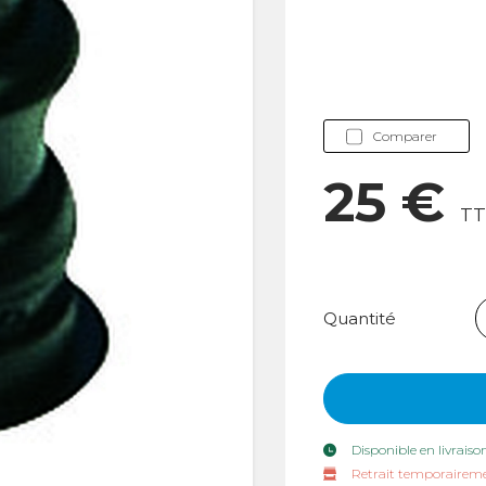
Comparer
25 €
T
Quantité
Disponible en livraiso
Retrait temporaireme