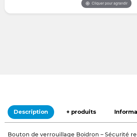
Cliquer pour agrandir
Description
+ produits
Inform
Bouton de verrouillage Boidron – Sécurité re