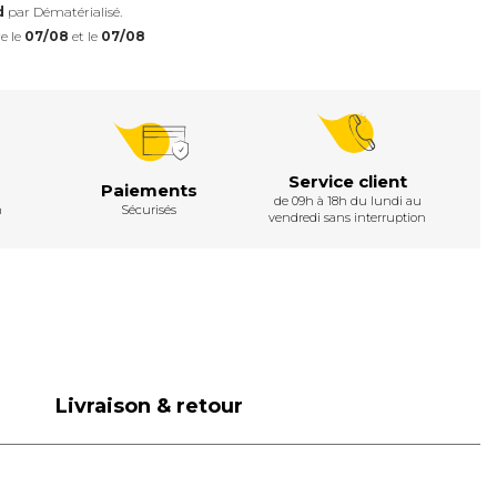
d
par Dématérialisé.
e le
07/08
et le
07/08
Service client
Paiements
de 09h à 18h du lundi au
h
Sécurisés
vendredi sans interruption
Livraison & retour