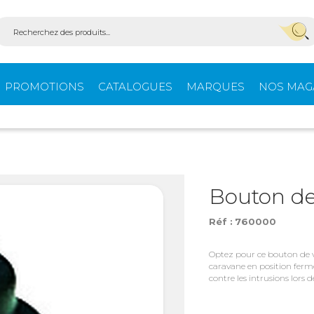
PROMOTIONS
CATALOGUES
MARQUES
NOS MAG
Aménagement
Équi
fourgons
extér
Bouton de
Réf :
760000
ein-
Ouvertures -
Confo
Isolation
Optez pour ce bouton de v
caravane en position fermée
contre les intrusions lors
Stores extérieurs
Tente
s