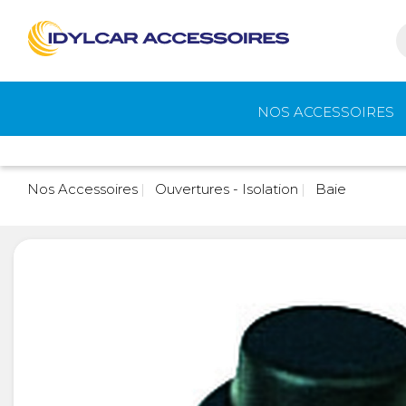
NOS ACCESSOIRES
Auvents et
Gaz
Nos Accessoires
Ouvertures - Isolation
Baie
accessoires de
camping
Eau - Toilettes
Camping - Pl
Air
Portage et vélos
Cuisine -
Réfrigérateur