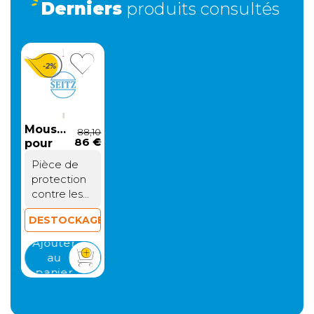
Retour simple sous 30 jours :
Derniers
produits consultés
Vous avez changé d'avis ? Retournez nous vos achats sous
30 jours : notre équipe service client, vous expliqueront tout
le moment venu !
-2%
Express
8 €
1 à 2 jours ouvrés
Retour simple sous 30 jours :
Moustiquaire
88,10
Vous avez changé d'avis ? Retournez nous vos achats sous
86 €
€
pour
30 jours : notre équipe service client, vous expliqueront tout
baies
le moment venu !
Pièce de
protection
contre les
moustiques
DESTOCKAGE
et autre
insectes.
Ajouter
Convient
au
aux
panier
modèles de
baie Seitz
S3 et S4.