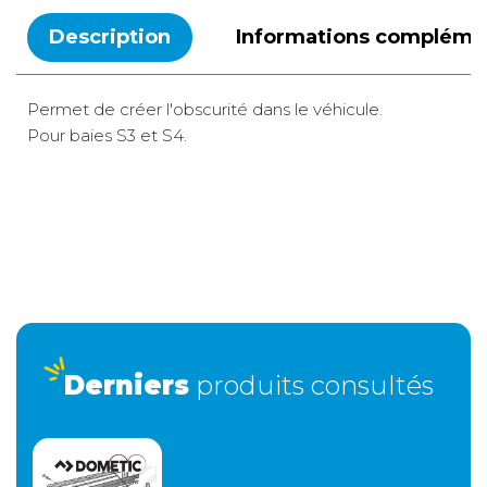
Description
Informations compléme
Permet de créer l'obscurité dans le véhicule.
Pour baies S3 et S4.
A domicile
5,90 €
2 à 3 jours ouvrés
Retour simple sous 30 jours :
Vous avez changé d'avis ? Retournez nous vos achats sous
30 jours : notre équipe service client, vous expliqueront tout
le moment venu !
Derniers
produits consultés
Express
8 €
1 à 2 jours ouvrés
Retour simple sous 30 jours :
Vous avez changé d'avis ? Retournez nous vos achats sous