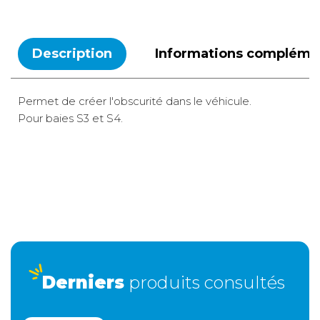
Description
Informations compléme
Permet de créer l'obscurité dans le véhicule.
Pour baies S3 et S4.
Longueur 1100cm - Largeur 55cm - Diamètre 15 cm.
BLANC.
Relais colis
3 €
A domicile
5,90 €
Retour simple sous 30 jours :
Derniers
produits consultés
Vous avez changé d'avis ? Retournez nous vos achats sous
30 jours : notre équipe service client, vous expliqueront tout
le moment venu !