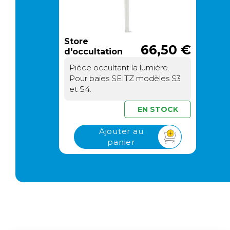
Store
66,50 €
d'occultation
pour baies SEITZ
Pièce occultant la lumière.
Pour baies SEITZ modèles S3
et S4.
EN STOCK
Ajouter au
panier