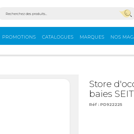
PROMOTIONS
CATALOGUES
MARQUES
NOS MAG
Aménagement
Équi
fourgons
extér
Store d'oc
baies SEI
ein-
Ouvertures -
Confo
Isolation
Réf :
PD922225
Stores extérieurs
Tente
s