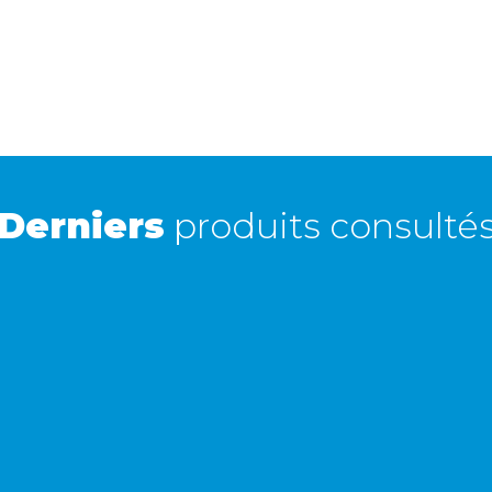
S3, S4
Express
8 €
1 à 2 jours ouvrés
Retour simple sous 30 jours :
Vous avez changé d'avis ? Retournez nous vos
achats sous 30 jours : notre équipe service client,
vous expliqueront tout le moment venu !
Derniers
produits consulté