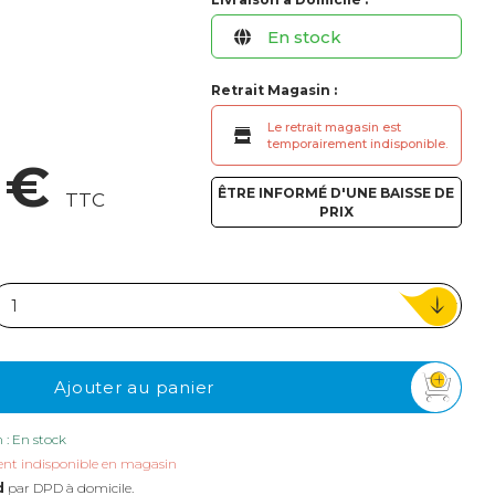
ou
En stock
Suivi de commande invité
Retrait Magasin :
Le retrait magasin est
temporairement indisponible.
 €
ÊTRE INFORMÉ D'UNE BAISSE DE
TTC
PRIX
Ajouter au panier
n : En stock
nt indisponible en magasin
d
par DPD à domicile.