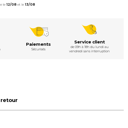
e le
12/08
et le
13/08
Service client
Paiements
de 09h à 18h du lundi au
h
Sécurisés
vendredi sans interruption
 retour