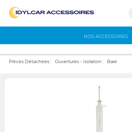
NOS ACCESSOIRES
Auvents et
Gaz
Pièces Détachées
Ouvertures - Isolation
Baie
accessoires de
camping
Eau - Toilettes
Camping - Pl
Air
Portage et vélos
Cuisine -
Réfrigérateur