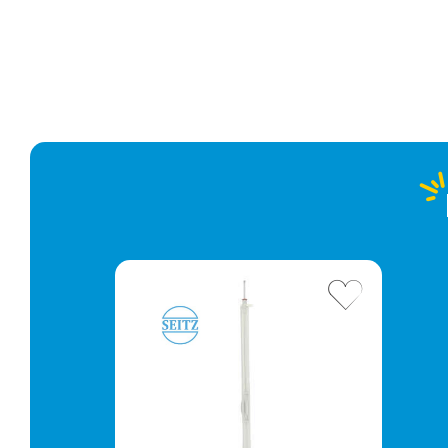
Modèle :
A domicile
5,90 €
2 à 3 jours ouvrés
Retour simple sous 30 jours :
Vous avez changé d'avis ? Retournez nous vos
achats sous 30 jours : notre équipe service client,
vous expliqueront tout le moment venu !