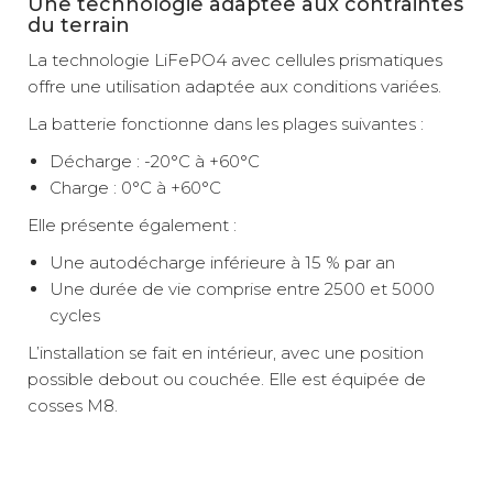
Une technologie adaptée aux contraintes
du terrain
La technologie LiFePO4 avec cellules prismatiques
offre une utilisation adaptée aux conditions variées.
La batterie fonctionne dans les plages suivantes :
Décharge : -20°C à +60°C
Charge : 0°C à +60°C
Elle présente également :
Une autodécharge inférieure à 15 % par an
Une durée de vie comprise entre 2500 et 5000
cycles
L’installation se fait en intérieur, avec une position
possible debout ou couchée. Elle est équipée de
cosses M8.
Technologie : LifePo4
Technologie : LifePo4
Type de cellule : prismatique
BMS intégré