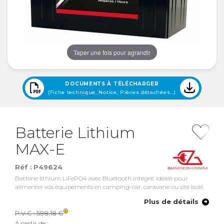
Taper une fois pour agrandir
DOCUMENTS À TÉLÉCHARGER
(Fiche technique, Notice, Pièces détachées...)
Batterie Lithium
MAX-E
Réf :
P49624
Batterie lithium LiFePO4 avec Bluetooth intégré, idéale pour
alimenter vos équipements en camping-car, caravane ou site isolé.
Plus de détails
P.V.C :
598,18 €
A partir de :