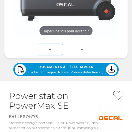
Taper une fois pour agrandir
DOCUMENTS À TÉLÉCHARGER
(Fiche technique, Notice, Pièces détachées...)
Power station
PowerMax SE
Réf :
P974776
Station d’énergie portable OSCAL PowerMax SE, idéale pour une
alimentation autonome en extérieur, au camping ou en cas de