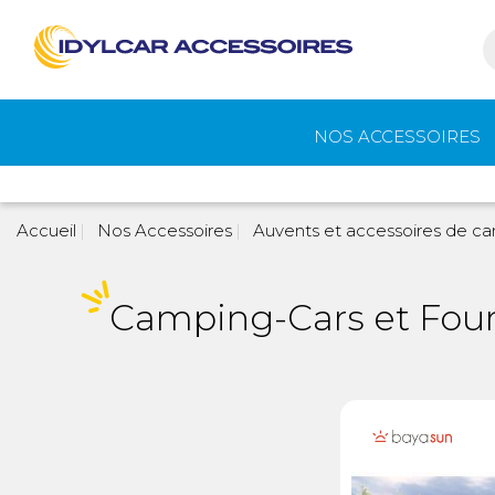
NOS ACCESSOIRES
Auvents et
Gaz
Accueil
Nos Accessoires
Auvents et accessoires de c
accessoires de
camping
Camping-Cars et Four
Eau - Toilettes
Camping - Pl
Air
Portage et vélos
Cuisine -
Réfrigérateur