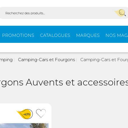
PROMOTIONS
CATALOGUES
MARQUES
NOS MAG
Aménagement
Équi
amping
Camping-Cars et Fourgons
Camping-Cars et Four
fourgons
extér
gons Auvents et accessoire
ein-
Ouvertures -
Confo
Isolation
-43%
Stores extérieurs
Tente
s