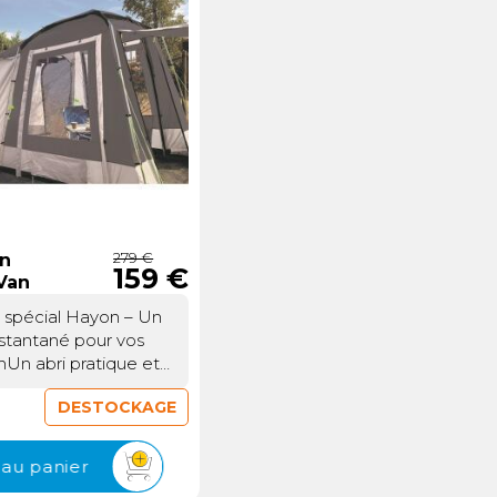
279 €
n
159 €
Van
 spécial Hayon – Un
nstantané pour vos
nUn abri pratique et
r sur votre hayon
DESTOCKAGE
 Fourgon spécial
un se fixe
la porte arrière de
 au panier
ans perçage ni outils