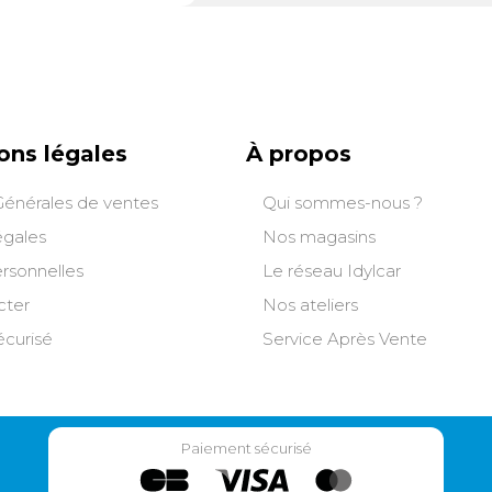
ce à son système de
outs plastiques, il
rgons, vans, 4x4 ou
teur de hayon se
m et 2,10 m. En
s, vous gagnez un
de 2,35 m x 2,35 m,
ons légales
À propos
ger vos affaires des
créer un coin détente
Générales de ventes
Qui sommes-nous ?
. Son tunnel de
 1,35 m assure une
égales
Nos magasins
 entre le véhicule et
rsonnelles
Le réseau Idylcar
n permettant l’accès
cter
Nos ateliers
démonter
 protection complète
curisé
Service Après Vente
ts, sans sacrifier le
ur résister aux
ieures, cet auvent
is latérales et avant
ipées de fenêtres en
Paiement sécurisé
ets occultants pour
ntimité. Les