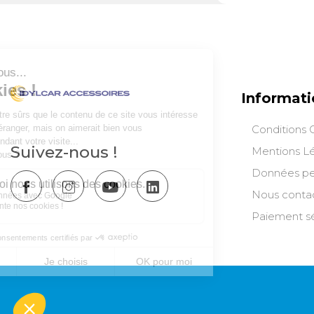
complexes. Grâ
clipsage sur emb
s’adapte aux fou
SUV dont la hau
situe entre 1,60 
quelques minute
espace couvert 
Informati
idéal pour proté
intempéries ou 
Conditions 
à l’abri du soleil
Suivez-nous !
raccordement de
Mentions L
transition fluide
Données pe
l’auvent, tout e
Nous conta
au coffre sans 
l’ensemble.Une
Paiement sé
contre les élémen
confortConçu po
conditions extér
intègre des paro
relevables, équ
cristal et de vol
préserver votre i