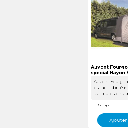
Électricité -
Voyages et
Énergie
Avantages
Auvent Fourgo
spécial Hayon 
Cover
Auvent Fourgon
espace abrité i
aventures en va
rapide à installe
Comparer
arrièreL’Auvent
Hayon de Baya S
directement sur 
Ajouter
votre véhicule, s