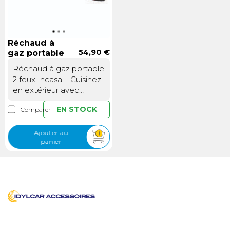
Réchaud à
54,90 €
gaz portable
2 feux
Réchaud à gaz portable
2 feux Incasa – Cuisinez
en extérieur avec
puissance et
EN STOCK
Comparer
simplicitéDeux feux
indépendants pour une
cuisine efficace en
Ajouter au
panier
voyageAvec ses deux
brûleurs de 2 kW
chacun, ce réchaud à
gaz portable vous
permet de préparer
deux plats
simultanément, comme
des légumes dans une