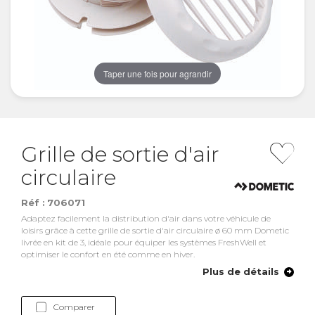
Taper une fois pour agrandir
Grille de sortie d'air
circulaire
Réf :
706071
Adaptez facilement la distribution d'air dans votre véhicule de
loisirs grâce à cette grille de sortie d'air circulaire ø 60 mm Dometic
livrée en kit de 3, idéale pour équiper les systèmes FreshWell et
optimiser le confort en été comme en hiver.
Plus de détails
Comparer