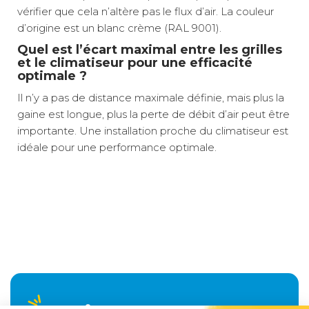
vérifier que cela n’altère pas le flux d’air. La couleur
d’origine est un blanc crème (RAL 9001).
Quel est l’écart maximal entre les grilles
et le climatiseur pour une efficacité
optimale ?
Il n’y a pas de distance maximale définie, mais plus la
gaine est longue, plus la perte de débit d’air peut être
importante. Une installation proche du climatiseur est
idéale pour une performance optimale.
Compatibles avec les gaines de ventilation des
Distribution d'air personnalisable
Coloris :
Blanc
chauffages à air, ces grilles offrent une solution
Installation simple et rapide
polyvalente pour adapter votre système de climatisation
Compatibilité avec FreshWell
Relais colis
3 €
2 à 3 jours ouvrés
après son installation. Leur diamètre de 60 mm et leur
Optimisation du confort thermique
Compatibilité :
Climatiseurs de toit
filetage standardisé permettent un montage simple et
Design discret et fonctionnel
Dometic FreshJet /
rapide, sans outils spécifiques, pour une mise en service
FreshLight
A domicile
5,90 €
2 à 3 jours ouvrés
immédiate.
Type d'éclairage :
Aucun
Retour simple sous 30 jours :