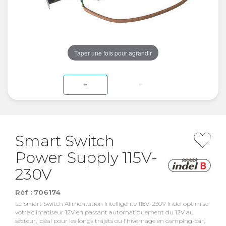
Taper une fois pour agrandir
Smart Switch
Power Supply 115V-
230V
Réf :
706174
Le Smart Switch Alimentation Intelligente 115V-230V Indel optimise
votre climatiseur 12V en passant automatiquement du 12V au
secteur, idéal pour les longs trajets ou l'hivernage en camping-car,