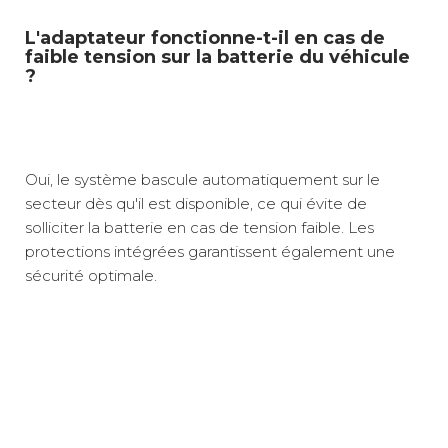
L'adaptateur fonctionne-t-il en cas de
faible tension sur la batterie du véhicule
?
Oui, le système bascule automatiquement sur le
secteur dès qu'il est disponible, ce qui évite de
solliciter la batterie en cas de tension faible. Les
protections intégrées garantissent également une
sécurité optimale.
Coloris :
Noir
Ce commutateur intelligent Indel B™ permet un
Alimentation automatique secteur ou batterie