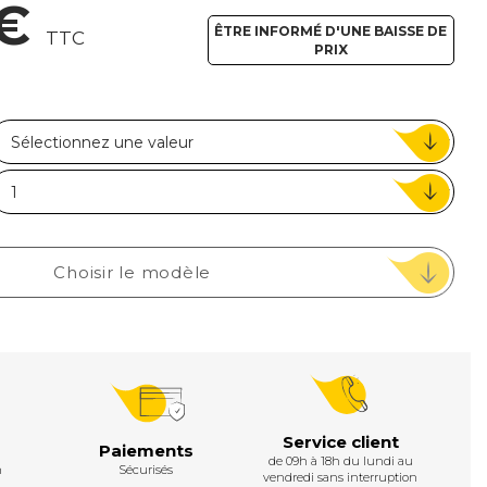
 €
ou
ÊTRE INFORMÉ D'UNE BAISSE DE
TTC
PRIX
Suivi de commande invité
Choisir le modèle
Service client
Paiements
de 09h à 18h du lundi au
h
Sécurisés
vendredi sans interruption