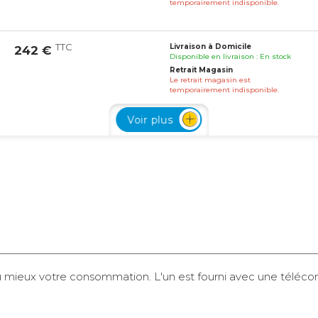
temporairement indisponible.
TTC
Livraison à Domicile
242 €
Disponible en livraison : En stock
Retrait Magasin
Le retrait magasin est
temporairement indisponible.
Voir plus
TTC
Livraison à Domicile
209 €
Disponible en livraison : En stock
Retrait Magasin
Le retrait magasin est
temporairement indisponible.
TTC
Livraison à Domicile
135 €
Disponible en livraison : En stock
u mieux votre consommation. L'un est fourni avec une téléco
Retrait Magasin
Le retrait magasin est
temporairement indisponible.