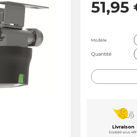
51,95
Modèle
Quantité
Livraison
Expédié sous 48