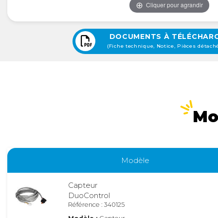
Cliquer pour agrandir
DOCUMENTS À TÉLÉCHAR
(Fiche technique, Notice, Pièces détaché
Mo
Modèle
Capteur
DuoControl
Référence : 340125