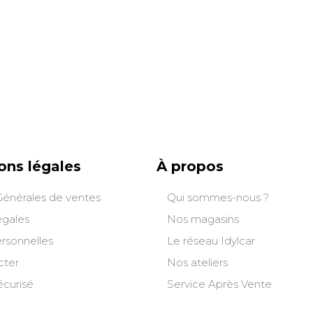
A domicile
5,90 €
2 à 3 jours ouvrés
Retour simple sous 30 jours :
Vous avez changé d'avis ? Retournez nous vos
achats sous 30 jours : notre équipe service client,
vous expliqueront tout le moment venu !
ons légales
À propos
Générales de ventes
Qui sommes-nous ?
égales
Nos magasins
rsonnelles
Le réseau Idylcar
cter
Nos ateliers
curisé
Service Après Vente