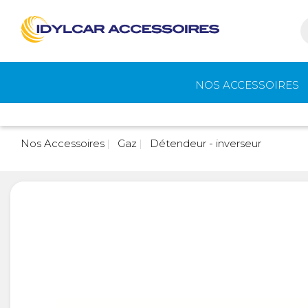
NOS ACCESSOIRES
Auvents et
Gaz
Nos Accessoires
Gaz
Détendeur - inverseur
accessoires de
camping
Eau - Toilettes
Camping - Pl
Air
Portage et vélos
Cuisine -
Réfrigérateur