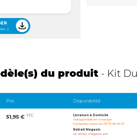
GER
es...)
dèle(s) du produit
- Kit D
Prix
Disponibilité
TTC
Livraison à Domicile
51,95 €
Indisponible en livraison :
Contactez-nous au 03 76 46 44 01
Retrait Magasin
Le retrait magasin est