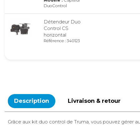
Modèle :
Capteur
DuoControl
Détendeur Duo
Control CS
horizontal
Référence : 340123
Modèle :
Duo
Horizontal
DuoControl +
commande
Référence : 340126
Modèle :
Avec
Commande
Description
Livraison & retour
DuoControl sans
commande
Grâce aux kit duo control de Truma, vous pouvez gérer a
Référence : 340124
Modèle :
Sans