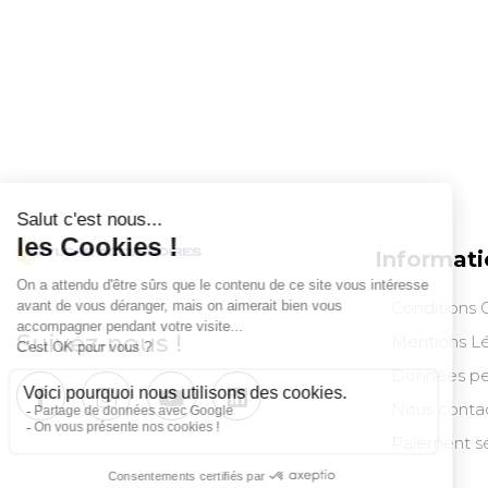
commande
Relais colis
3 €
2 à 3 jours ouvrés
Informati
Conditions 
Suivez-nous !
Mentions L
Données pe
Nous conta
Paiement sé