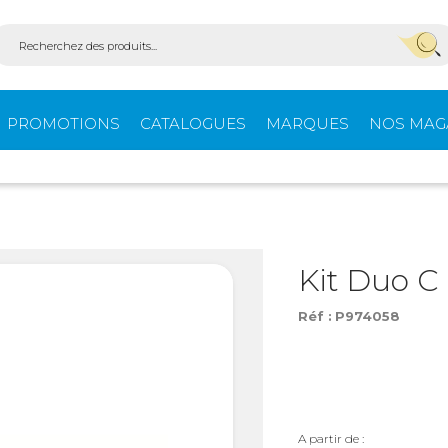
PROMOTIONS
CATALOGUES
MARQUES
NOS MAG
Aménagement
Équi
fourgons
extér
Kit Duo C
Réf :
P974058
ein-
Ouvertures -
Confo
Isolation
Stores extérieurs
Tente
s
A partir de :