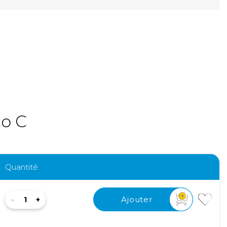
uo C
Quantité
Ajouter