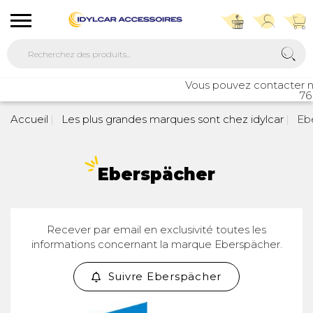
Vous pouvez contacter notr
76 4
Accueil
Les plus grandes marques sont chez idylcar
Ebe
Eberspächer
Recever par email en exclusivité toutes les
informations concernant la marque Eberspächer.
Suivre Eberspächer