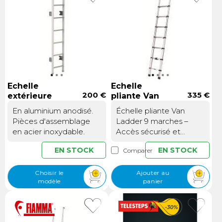
Echelle
Echelle
200 €
335 €
extérieure
pliante Van
Omni Ladder
Ladder 9
En aluminium anodisé.
Échelle pliante Van
marches
Pièces d'assemblage
Ladder 9 marches –
en acier inoxydable.
Accès sécurisé et
pratique à votre toit de
EN STOCK
EN STOCK
Comparer
van ou camping-carUne
solution pensée pour les
utilisateurs exigeants de
Choisir le
Ajouter au
modèle
panier
véhicules
aménagésMonter sur le
toit de votre van ou
-30%
camping-car ne devrait