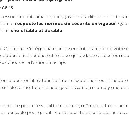
-cars
ccessoire incontournable pour garantir visibilité et sécurité su
ation et
respecte les normes de sécurité en vigueur
. Que 
est un
choix fiable et durable
.
e Caraluna II s’intègre harmonieusement à l’arrière de votre c
é, apporte une touche esthétique qui s’adapte à tous les m
, aux chocs et à l’usure du temps.
même pour les utilisateurs les moins expérimentés. Il s’adapte
t simples à mettre en place, garantissant un montage rapide e
se efficace pour une visibilité maximale, même par faible lumin
indispensable pour garantir votre sécurité et celle des autres u
s marques et modèles
imale