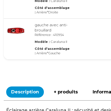
Modèle :
Caraluna II
Côté d'assemblage
:
Arrière*Droite
gauche avec anti-
brouillard
Référence : 410954
Modèle :
Caraluna II
Côté d'assemblage
:
Arrière*Gauche
Description
+ produits
Inform
Éclairage arrière Caraluna II : sécurité et d