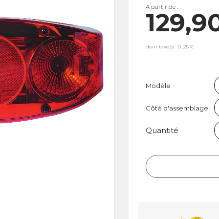
A partir de :
129,9
dont taxe(s) : 0 ,25 €
Modèle
Côté d'assemblage
Quantité