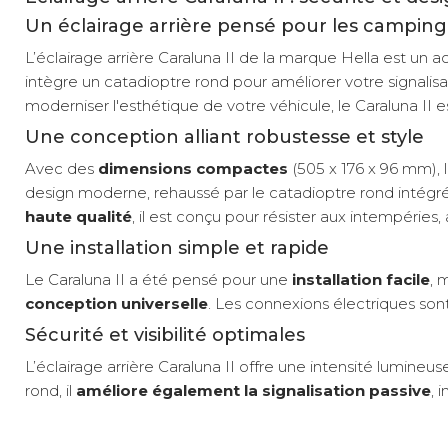
Un éclairage arrière pensé pour les camping
L’éclairage arrière Caraluna II de la marque Hella est un a
intègre un catadioptre rond pour améliorer votre signalis
moderniser l'esthétique de votre véhicule, le Caraluna II 
Une conception alliant robustesse et style
Avec des
dimensions compactes
(505 x 176 x 96 mm), l
design moderne, rehaussé par le catadioptre rond intégr
haute qualité
, il est conçu pour résister aux intempéries
Une installation simple et rapide
Le Caraluna II a été pensé pour une
installation facile
, 
conception universelle
. Les connexions électriques son
Sécurité et visibilité optimales
L’éclairage arrière Caraluna II offre une intensité lumineu
rond, il
améliore également la signalisation passive
, 
Compatibilité : Adapté aux camping-cars de différente
Sécurité accrue : Signalisation lumineuse et passive opt