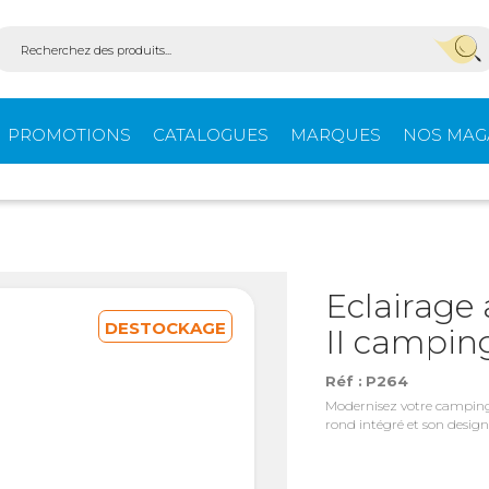
PROMOTIONS
CATALOGUES
MARQUES
NOS MAG
Aménagement
Équi
fourgons
extér
Eclairage 
DESTOCKAGE
II campin
ein-
Ouvertures -
Confo
Isolation
Réf :
P264
Modernisez votre camping-c
rond intégré et son design r
Stores extérieurs
Tente
s