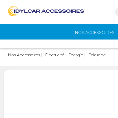
NOS ACCESSOIRES
Auvents et
Gaz
Nos Accessoires
Électricité - Énergie
Eclairage
accessoires de
camping
Eau - Toilettes
Camping - Pl
Air
Portage et vélos
Cuisine -
Réfrigérateur