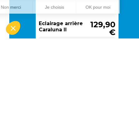
129,90
Eclairage arrière
Caraluna II
€
camping-cars
Éclairage arrière Caraluna II :
sécurité et design pour votre
camping-carUn éclairage
arrière pensé pour les
EN STOCK
camping-carsL’éclairage
arrière Caraluna II de la
Choisir le
marque Hella est un
modèle
accessoire incontournable
pour garantir visibilité et
sécurité sur la route. Conçu
spécifiquement pour les
camping-cars, il intègre un
catadioptre rond pour
améliorer votre signalisation et
respecte les normes de