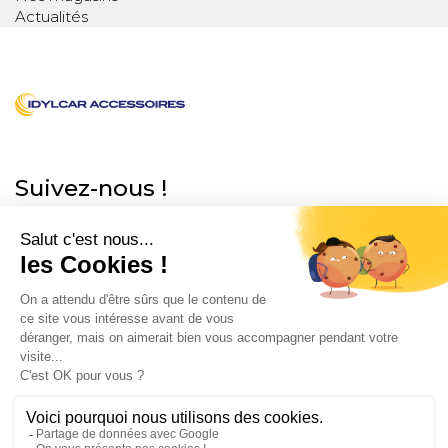
Actualités
Suivez-nous !
Informations légales
Conditions Générales de ventes
À propos
Mentions Légales
Données personnelles
Qui sommes-nous ?
Nous contacter
Nos magasins