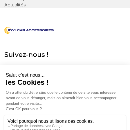
Actualités
Suivez-nous !
Informations légales
Conditions Générales de ventes
À propos
Mentions Légales
Données personnelles
Qui sommes-nous ?
Nous contacter
Nos magasins