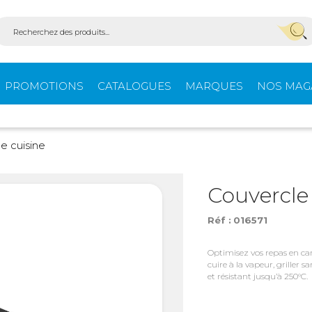
PROMOTIONS
CATALOGUES
MARQUES
NOS MAG
Aménagement
Équi
e cuisine
fourgons
extér
Couvercle
Réf :
016571
ein-
Ouvertures -
Confo
Isolation
Optimisez vos repas en cam
cuire à la vapeur, griller
et résistant jusqu’à 250°C.
Stores extérieurs
Tente
s