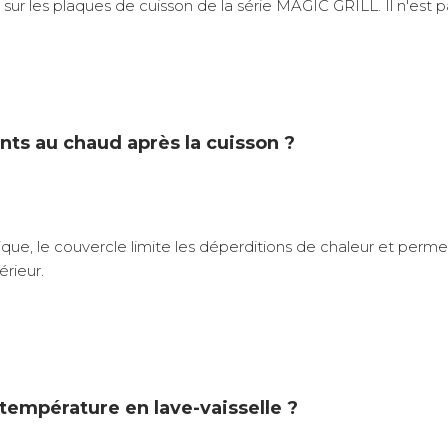
ur les plaques de cuisson de la série MAGIC GRILL. Il n'est pa
nts au chaud après la cuisson ?
que, le couvercle limite les déperditions de chaleur et per
érieur.
 température en lave-vaisselle ?