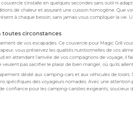
uvercle s’installe en quelques secondes sans outil ni adapta
rditions de chaleur et assurant une cuisson homogène. Que vous
 présent à chaque besoin, sans jamais vous compliquer la vie. 
n toutes circonstances
nement de vos escapades. Ce couvercle pour Magic Grill vous
ur, vous préservez les qualités nutritionnelles de vos aliments
en attendant l’arrivée de vos compagnons de voyage, il fait par
lent pas sacrifier le plaisir de bien manger, où qu’ils aillent
pement dédié aux camping-cars et aux véhicules de loisirs. Sp
 spécifiques des voyageurs nomades. Avec une attention part
de confiance pour les camping-caristes exigeants, soucieux de 