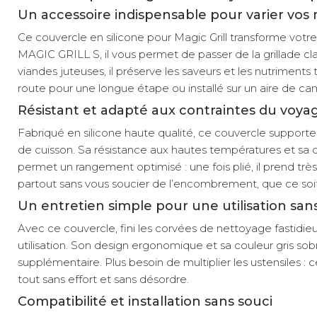
Un accessoire indispensable pour varier vos
Ce couvercle en silicone pour Magic Grill transforme votr
MAGIC GRILL S, il vous permet de passer de la grillade cla
viandes juteuses, il préserve les saveurs et les nutriments
route pour une longue étape ou installé sur un aire de ca
Résistant et adapté aux contraintes du voya
Fabriqué en silicone haute qualité, ce couvercle supporte 
de cuisson. Sa résistance aux hautes températures et sa du
permet un rangement optimisé : une fois plié, il prend tr
partout sans vous soucier de l’encombrement, que ce so
Un entretien simple pour une utilisation san
Avec ce couvercle, fini les corvées de nettoyage fastidieus
utilisation. Son design ergonomique et sa couleur gris s
supplémentaire. Plus besoin de multiplier les ustensiles : 
tout sans effort et sans désordre.
Compatibilité et installation sans souci