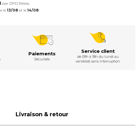
d
par DPD Relais.
e le
13/08
et le
14/08
Service client
Paiements
de 09h à 18h du lundi au
h
Sécurisés
vendredi sans interruption
Livraison & retour