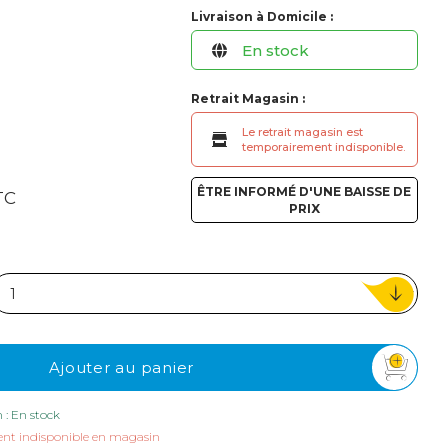
ou
Livraison à Domicile :
En stock
Suivi de commande invité
Retrait Magasin :
Le retrait magasin est
temporairement indisponible.
ÊTRE INFORMÉ D'UNE BAISSE DE
TC
PRIX
Ajouter au panier
n : En stock
nt indisponible en magasin