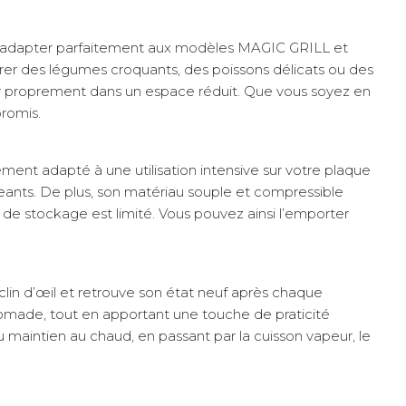
our s’adapter parfaitement aux modèles MAGIC GRILL et
parer des légumes croquants, des poissons délicats ou des
isiner proprement dans un espace réduit. Que vous soyez en
promis.
ement adapté à une utilisation intensive sur votre plaque
igeants. De plus, son matériau souple et compressible
 de stockage est limité. Vous pouvez ainsi l’emporter
 clin d’œil et retrouve son état neuf après chaque
nomade, tout en apportant une touche de praticité
au maintien au chaud, en passant par la cuisson vapeur, le