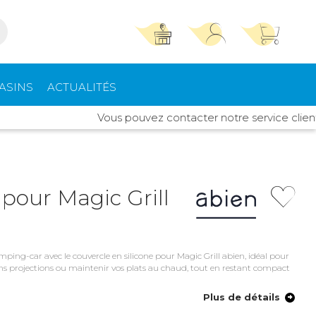
TROUVER UN MAGASIN
SE CONNECTER
ASINS
ACTUALITÉS
Trouvez le magasin le plus proche et profitez
E-mail ou numéro client ou numéro fidélité
Vous pouvez contacter notre service client Idyl
d'offres exclusives !
pements
High Tech
ieurs
Mot de passe
ou
 pour Magic Grill
Autour de moi
Mot de passe oublié
Rester connecté(e)
rt intérieur
Climatisation -
Chauffage
ping-car avec le couvercle en silicone pour Magic Grill abien, idéal pour
Se connecter
 sans projections ou maintenir vos plats au chaud, tout en restant compact
s de toit
Quincaillerie
Plus de détails
Créer un compte