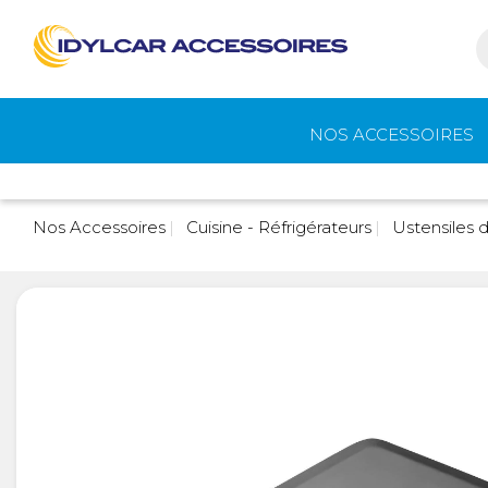
NOS ACCESSOIRES
Auvents et
Gaz
Nos Accessoires
Cuisine - Réfrigérateurs
Ustensiles d
accessoires de
camping
Eau - Toilettes
Camping - Pl
Air
Portage et vélos
Cuisine -
Réfrigérateur