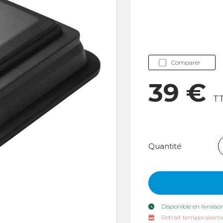
Comparer
39 €
T
Quantité
Disponible en livraiso
Retrait temporaireme