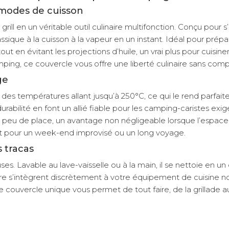
 modes de cuisson
e grill en un véritable outil culinaire multifonction. Conçu p
ssique à la cuisson à la vapeur en un instant. Idéal pour pré
 tout en évitant les projections d’huile, un vrai plus pour cu
mping, ce couvercle vous offre une liberté culinaire sans com
ge
des températures allant jusqu’à 250°C, ce qui le rend parfait
rabilité en font un allié fiable pour les camping-caristes ex
ès peu de place, un avantage non négligeable lorsque l’espace
it pour un week-end improvisé ou un long voyage.
s tracas
es. Lavable au lave-vaisselle ou à la main, il se nettoie en un
obre s’intègrent discrètement à votre équipement de cuisine 
ce couvercle unique vous permet de tout faire, de la grillade 