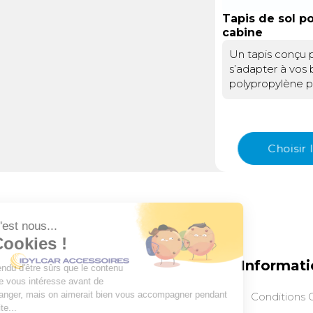
Tapis de sol p
cabine
Un tapis conçu 
s’adapter à vos 
polypropylène po
inégaléeLe tapis
Motrons est fabr
de polypropylèn
reconnu pour sa
Choisir
longévité. Résist
frottements et 
extrêmes, ce ta
efficacement le
contre la saleté,
l’abrasion. Antidé
garantit une séc
entretien facile
Informati
festonnée et sa
ce tapis combin
Conditions 
protection renf