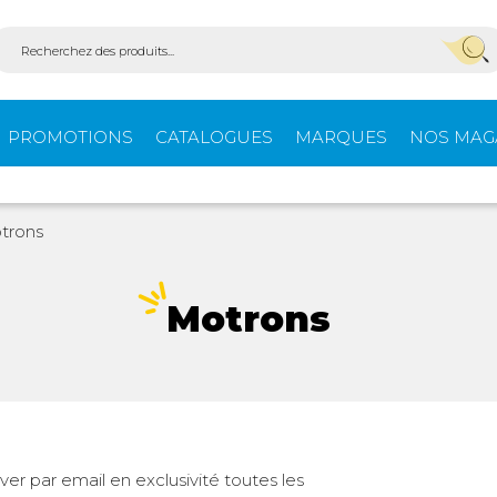
PROMOTIONS
CATALOGUES
MARQUES
NOS MAG
Aménagement
Équi
trons
fourgons
extér
Motrons
ein-
Ouvertures -
Confo
Isolation
Stores extérieurs
Tente
er par email en exclusivité toutes les
s