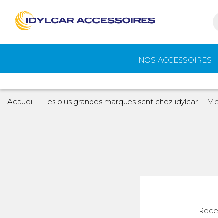
NOS ACCESSOIRES
Auvents et
Gaz
Accueil
Les plus grandes marques sont chez idylcar
Mo
accessoires de
camping
Eau - Toilettes
Camping - Pl
Air
Portage et vélos
Cuisine -
Recev
Réfrigérateur