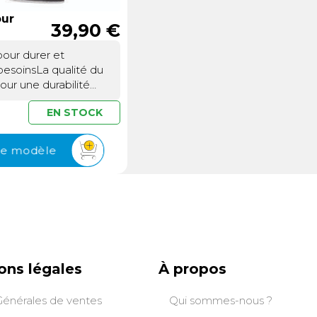
our
39,90 €
pour durer et
besoinsLa qualité du
ur une durabilité
 de sol cabine
EN STOCK
iqué à partir de 100%
e, un matériau
 robustesse et sa
 le modèle
ant à l’usure, aux
aux conditions
pis protège
 sol de votre cabine
 l’humidité et
rapant et lavable, il
urité optimale et un
. Grâce à sa bordure
ons légales
À propos
 talonnette renforcée,
e esthétisme et
Générales de ventes
Qui sommes-nous ?
orcée pour les zones