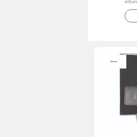
infor
Électricité -
Voyages et
Énergie
Avantages