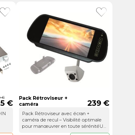
ou
Suivi de commande invité
9 €
Pack Rétroviseur +
5 €
239 €
caméra
DIN
Pack Rétroviseur avec écran +
caméra de recul – Visibilité optimale
pour manœuvrer en toute sérénitéUn
écran intégré pour une vision claire et