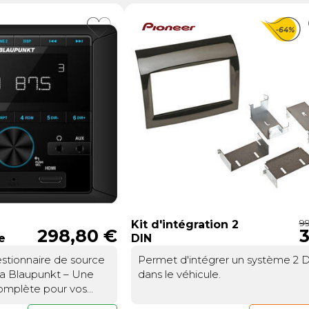
-64%
9
Kit d'intégration 2
298,80 €
3
e
DIN
estionnaire de source
Permet d'intégrer un système 2 
a Blaupunkt – Une
dans le véhicule.
complète pour vos
ping-carUn centre