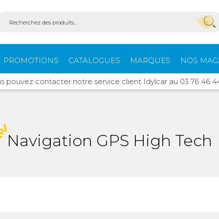
PROMOTIONS
CATALOGUES
MARQUES
NOS MAG
s pouvez contacter notre service client Idylcar au 03 76 46 4
Aménagement
Équi
fourgons
extér
Navigation GPS High Tech
ein-
Ouvertures -
Confo
Isolation
Stores extérieurs
Tente
s