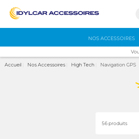
NOS ACCESSOIRES
Vou
Auvents et
Gaz
Accueil
Nos Accessoires
High Tech
Navigation GPS
accessoires de
camping
Eau - Toilettes
Camping - Pl
Air
56 produits
Portage et vélos
Cuisine -
Réfrigérateur