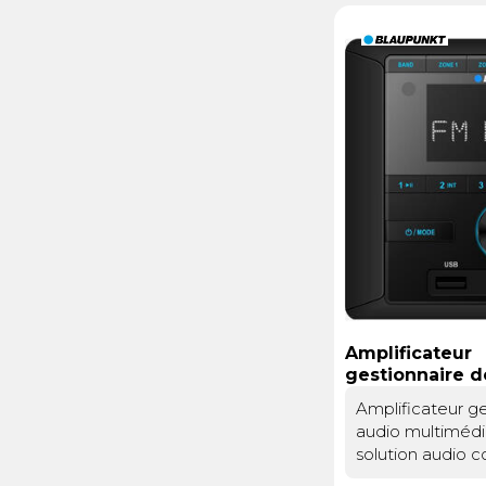
Électricité -
Voyages et
Énergie
Avantages
Amplificateur
gestionnaire d
source audio
Amplificateur g
multimedia
audio multimédi
solution audio 
voyages en cam