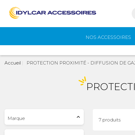
NOS ACCESSOIRES
Auvents et
Gaz
Accueil
PROTECTION PROXIMITÉ - DIFFUSION DE GAZ
accessoires de
camping
PROTECTI
Eau - Toilettes
Camping - Pl
Air
Marque
7 produits
Portage et vélos
Cuisine -
Réfrigérateur