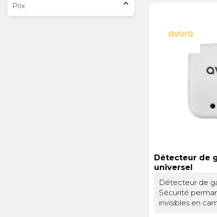
Prix
Électricité -
Voyages et
Énergie
Avantages
Détecteur de 
universel
Détecteur de ga
Sécurité perman
invisibles en c
protection intel