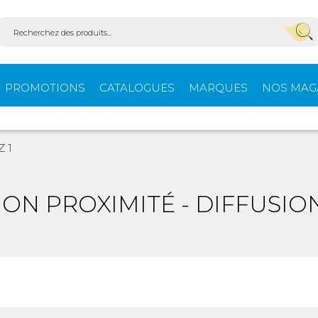
PROMOTIONS
CATALOGUES
MARQUES
NOS MAG
Aménagement
Équi
 1
fourgons
extér
ON PROXIMITÉ - DIFFUSION
ein-
Ouvertures -
Confo
Isolation
Stores extérieurs
Tente
s