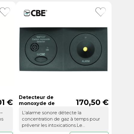
ou
Suivi de commande invité
Detecteur de
01 €
170,50 €
monoxyde de
carbone
 –
L'alarme sonore détecte la
os
concentration de gaz à temps pour
prévenir les intoxications.Le
monoxyde de carbone est un gaz