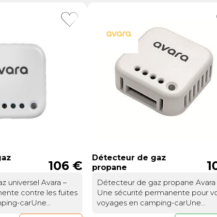
gaz
Détecteur de gaz
106 €
1
propane
z universel Avara –
Détecteur de gaz propane Avara
ente contre les fuites
Une sécurité permanente pour v
amping-carUne
voyages en camping-carUne
ligente contre les gaz
surveillance continue, même hors