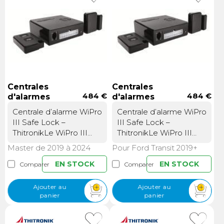
Centrales
Centrales
484 €
484 €
d'alarmes
d'alarmes
WiPro III Safe
WiPro III Safe
Centrale d’alarme WiPro
Centrale d’alarme WiPro
Lock
Lock
III Safe Lock –
III Safe Lock –
ThitronikLe WiPro III
ThitronikLe WiPro III
safe.lock est un
safe.lock est un
Master de 2019 à 2024
Pour Ford Transit 2019+
système d’alarme radio
système d’alarme radio
conçu pour la
EN STOCK
conçu pour la
EN STOCK
Comparer
Comparer
protection des
protection des
camping-cars. Il permet
camping-cars. Il permet
Ajouter au
Ajouter au
de sécuriser le véhicule
de sécuriser le véhicule
panier
panier
tout en contrôlant
tout en contrôlant
simultanément le
simultanément le