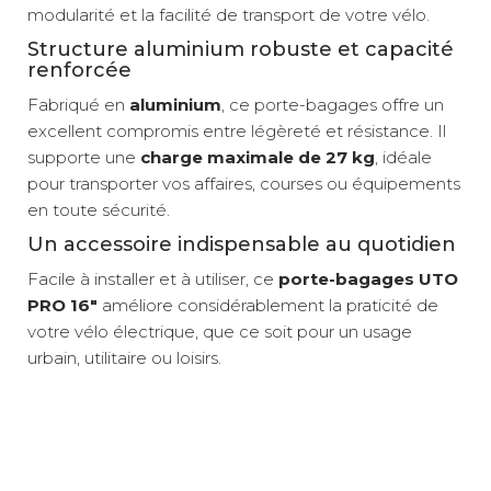
modularité et la facilité de transport de votre vélo.
Structure aluminium robuste et capacité
renforcée
Fabriqué en
aluminium
, ce porte-bagages offre un
excellent compromis entre légèreté et résistance. Il
supporte une
charge maximale de 27 kg
, idéale
pour transporter vos affaires, courses ou équipements
en toute sécurité.
Un accessoire indispensable au quotidien
Facile à installer et à utiliser, ce
porte-bagages UTO
PRO 16"
améliore considérablement la praticité de
votre vélo électrique, que ce soit pour un usage
urbain, utilitaire ou loisirs.
Marque : Uto
Structure en aluminium
Poids net :
0,79 kg
Couleur : Plusieurs coloris disponibles
Compatible PRO16
Nature : Porte-bagages
Système MIK HD
Relais colis
3 €
Compatibilité : Vélo à assistance électrique PRO16
Fixation rapide des accessoires