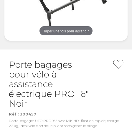
Taper une fois pour agrandir
Porte bagages
pour vélo à
assistance
électrique PRO 16"
Noir
Réf :
300457
Porte-bagages UTO PRO 16" avec MIK HD : fixation rapide, charge
27 kg, idéal vélo électrique pliant sans gêner le pliage.