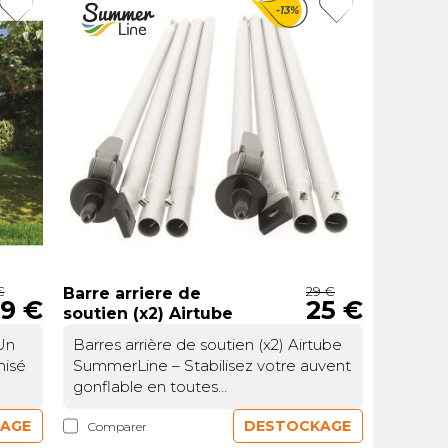
-13%
avec
moustiquaire qui peut être
à
recouverte d'une fenêtre en cristal.
de
t
e
n
e
a
r sa
e
r
ire.
nt
tant
nt
€
29 €
Barre arriere de
9 €
25 €
soutien (x2) Airtube
ans
Un
Barres arrière de soutien (x2) Airtube
 une
misé
SummerLine – Stabilisez votre auvent
t
gonflable en toutes
é en
 la
circonstancesUne fixation optimale
AGE
DESTOCKAGE
Comparer
 et
pour votre auvent gonflableLes
t des
vous