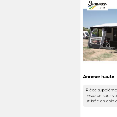
acrylique respira
enroulables per
climat intérieur
l’avant.La tensio
des couleurs écl
l’aide de sangl
temps. Celle-cib
positionnées sur
traitement déperl
Des barres inte
l’entretien, l’eau
être ajoutées po
sans s’imprégne
tension du toit
utilisés et les fi
est fournie.
renforcent la se
sous l’auvent.Acc
protectionChaqu
est équipé d’un
d’une large mou
être obturée à l’
Annexe haute
extérieur. Tous 
détachables et 
Pièce supplémen
extérieurs, per
l'espace sous vo
l’ensoleillement
utilisée en coin
l’intimité.Instal
rangement ou en
structure gonfla
recevoir des inv
montage et le 