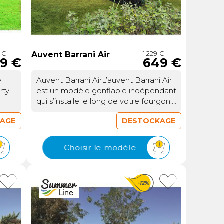
9 €
1 229 €
Auvent Barrani Air
9 €
649 €
é
Auvent Barrani AirL’auvent Barrani Air
rty
est un modèle gonflable indépendant
qui s’installe le long de votre fourgon.
le
Il permet de créer un espace de vie
AGE
DESTOCKAGE
supplémentaire sans empiéter sur
on
votre emplacement.Structure
il
gonflable en un pointLes arceaux
Choisir le modèle
t.
sont reliés entre eux, ce qui permet
ueil,
un gonflage à partir d’un point unique.
ing,
La pompe manuelle fournie permet la
-12%
mise en place de l’auvent.Espace
 et
modulableAvec une surface de 10 m²,
cet auvent offre un espace
z
supplémentaire. Le mur de séparation