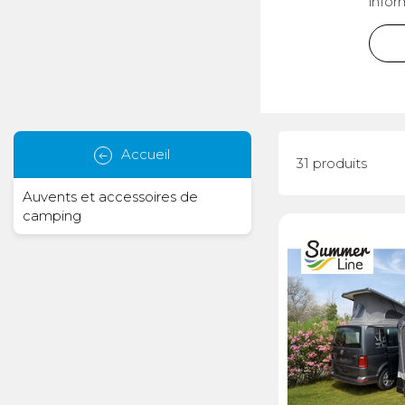
infor
Électricité -
Voyages et
Énergie
Avantages
Accueil
31 produits
Auvents et accessoires de
camping