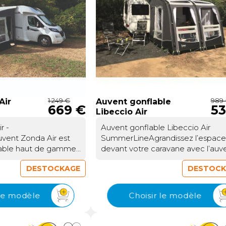
s. Vous pouvez ainsi
partir avec votre véhicule pour la
 auvent avec un coin
journée sans avoir à démonter vo
e à vivre. Les côtés
installation. Il reste en place,
rent également la
solidement ancré, vous attendant
outer une pièce annexe
votre retour. Une liberté rare, idé
re des côtés pour
pour les explorateurs qui veulent
 l’espace.Connexion
bouger sans tout démonter à ch
ur le fourgonLa
sortie.Un auvent adaptable à tous
icule se fait grâce à
styles de vie nomadesDisponible
ccordement fixé dans
trois longueurs différentes (260, 3
1 249 €
989
Air
Auvent gonflable
669 €
53
tore ou dans un rail
390 cm), le Liberty Air s’adapte à 
Libeccio Air
roi du véhicule. Si
besoins et à votre véhicule. Que 
r -
Auvent gonflable Libeccio Air
 possède pas de rail
soyez en fourgon aménagé, van 
vent Zonda Air est
SummerLineAgrandissez l’espac
possible d’en ajouter
camping-car, cet auvent est
lable haut de gamme
devant votre caravane avec l’auv
a paroi.Les arceaux
compatible avec les hauteurs de
u pour les caravanes
gonflable Libeccio Air
x permettent de
montage de 240 à 295 cm.Les
DESTOCKAGE
DESTOCK
ars. Il associe une
SummerLine.Ses arceaux reliés e
le de la structure à
panneaux frontaux sont enroulable
ble simple à mettre
eux permettent de gonfler
e point.Structure et
deux sur les modèles 260 et 330, t
toile acrylique
l’ensemble depuis un point unique
 côtés détachables
sur le modèle 390, offrant un acc
 le modèle
Choisir le modèle
ffrir un espace abrité
pompe manuelle fournie
une porte d’entrée
pratique, une belle ouverture sur
quotidien.Confort
accompagne la mise en place.
e et toile polyester.
l’extérieur et une grande luminosi
té de la toileLa toile
L’auvent offre une profondeur de
se de trois panneaux
Quant aux côtés détachables, ils