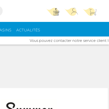
TROUVER UN MAGASIN
SE CONNECTER
ASINS
ACTUALITÉS
Trouvez le magasin le plus proche et profitez
E-mail ou numéro client ou numéro fidélité
Vous pouvez contacter notre service client Idylcar a
d'offres exclusives !
pements
High Tech
ieurs
Mot de passe
ou
Autour de moi
Mot de passe oublié
Rester connecté(e)
rt intérieur
Climatisation -
Chauffage
Se connecter
s de toit
Quincaillerie
Créer un compte