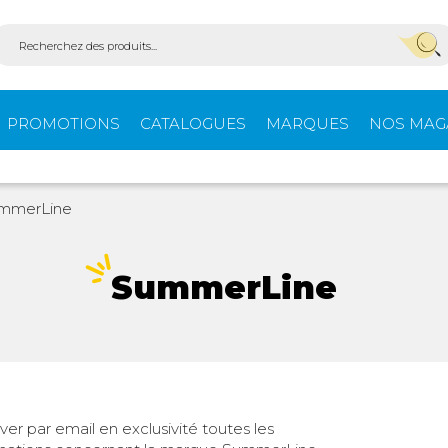
PROMOTIONS
CATALOGUES
MARQUES
NOS MAG
Aménagement
Équi
mmerLine
fourgons
extér
SummerLine
ein-
Ouvertures -
Confo
Isolation
Stores extérieurs
Tente
er par email en exclusivité toutes les
s