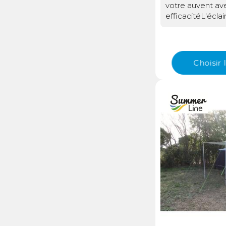
votre auvent ave
efficacitéL'écla
marque SummerLi
idéale pour illu
manière élégant
Conçu spécifiqu
Choisir
à différents typ
système d'éclair
LED basse conso
une lumière ag
Que vous souhai
soirées sous l'
créer une ambia
éclairage LED r
besoins.Trois opt
pour une flexibil
maximaleL'écla
SummerLine se d
grande flexibilité
avez le choix en
simples pour fix