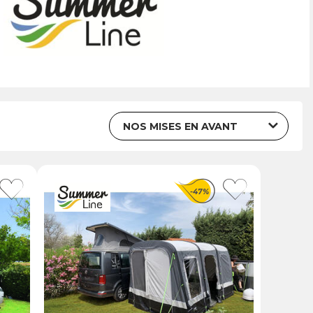
ou
Suivi de commande invité
Trier par
-47%