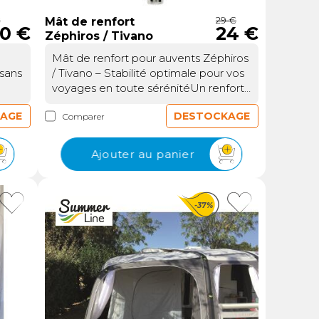
nt
aux intempéries et aux contraintes
€
29 €
s de
mécaniques, assurant une longue
Mât de renfort
90 €
24 €
Zéphiros / Tivano
.
durée de vie à votre équipement.
Leur couleur gris discrète s’intègre
Mât de renfort pour auvents Zéphiros
harmonieusement à la plupart des
 sans
/ Tivano – Stabilité optimale pour vos
auvents, tout en apportant une
voyages en toute sérénitéUn renfort
touche de solidité visuelle. En limitant
fort
indispensable pour vos auvents
les tensions sur les boudins d’air, elles
AGE
DESTOCKAGE
Comparer
evez
Zéphiros et TivanoLorsque vous
ions
contribuent également à préserver
 de
partez en voyage avec votre
l’intégrité de votre auvent gonflable
ar,
caravane ou votre camping-car, la
Ajouter au panier
Un
sur le long terme.Compatibilité et
stabilité de votre auvent est
 à
simplicité d’installationCes barres sont
tuer
essentielle pour profiter pleinement
omme
compatibles avec les auvents
de vos étapes. Ce mât de renfort
gonflables équipés du système
-37%
u
SummerLine a été spécialement
vir
Airtube, une référence pour les
conçu pour renforcer la structure des
camping-caristes exigeants. Leur
auvents Zéphiros et Tivano, offrant
installation ne nécessite aucun outil
ur
une meilleure résistance face aux
Ses
spécifique, ce qui les rend accessibles
e,
intempéries et aux vents soutenus.
0
même aux utilisateurs moins
Plus qu’un simple accessoire, il s’agit
ce
expérimentés. Un système de
Plus
d’une solution fiable pour éviter les
acs
fixation intuitif vous permet de les
cet
vibrations, les torsions ou les