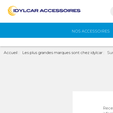
NOS ACCESSOIRES
Auvents et
Gaz
Accueil
Les plus grandes marques sont chez idylcar
Su
accessoires de
camping
Eau - Toilettes
Camping - Pl
Air
Portage et vélos
Cuisine -
Recev
Réfrigérateur