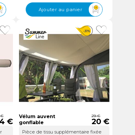
éo
barres arrière de soutien Airtube
 sont
e
SummerLine sont spécialement
Ajouter au panier
conçues pour maintenir fermement
, kit
ire,
les boudins d’air de votre auvent
t
contre la paroi du véhicule. Que vous
-31%
soyez en halte courte ou en séjour
ent
prolongé, ces barres assurent une
eLe
jonction stable et sécurisée, éliminant
pé
re
les mouvements indésirables causés
x
20 x
par le vent ou les variations de
’un
pour
pression. Vous gagnez en sérénité, car
ler
e.
votre installation reste en place,
le.
ongé
même dans des conditions météo
changeantes.Une étanchéité
cules
vous
renforcée pour un confort accruEn
timal
plaquant efficacement les boudins
re
d’air à l’arrière de votre auvent, ces
l à
barres limitent les infiltrations d’air et
utes
les courants d’air désagréables.
 €
29 €
Vélum auvent
ple
4 €
20 €
r
Résultat : votre espace sous l’auvent
gonflable
reste plus chaud en hiver et plus frais
 de
r
Pièce de tissu supplémentaire fixée
x
en été, tout en réduisant les