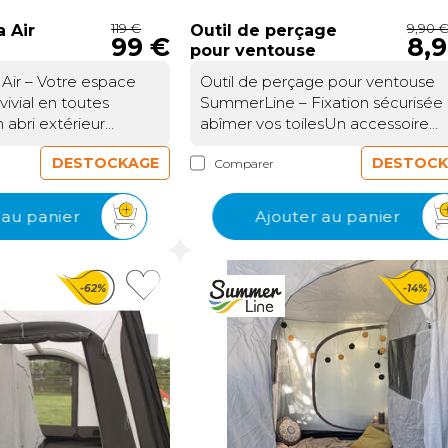
tre auvent :Jonc
quelques minutes, vous permetta
z le jonc de la bande
119 €
9,90 
de gagner un temps précieux lor
 Air
Outil de perçage
99 €
8,
 les embouts
pour ventouse
l'installation de votre campement
tre auvent gonflable
Plus besoin de démonter ou de
ir – Votre espace
Outil de perçage pour ventouse
fiez la compatibilité
réorganiser votre espace de vie :
ivial en toutes
SummerLine – Fixation sécurisée
r).Clips fournis :
cette extension basse se fixe
abri extérieur
abîmer vos toilesUn accessoire
s fournis sur
directement à l'auvent, créant un
rofiter pleinement de
indispensable pour percer sans ef
auvent traditionnel
espace nuit isolé et sécurisé. Son
DESTOCKAGE
DESTOCK
Comparer
ncée Zonda Air de
et avec précisionLorsque vous d
n rapide et
design étudié évite les manipulat
nsforme
fixer des équipements sur la toile
fourni : Fixez les
complexes, même pour les
l’espace devant
votre auvent, tente ou camping-c
es à l'aide des
 au panier
Ajouter au panier
utilisateurs moins expérimentés.
ar ou fourgon en une
l’outil de perçage pour ventouse
urnies, pour une
espace polyvalent pour s'adapter
déale pour les repas,
SummerLine vous permet d’effec
e sur divers
vos besoinsBien que conçue c
détente ou les
des trous nets et précis, sans
tions vous
une chambre à coucher, cette
-62%
-14%
is. Avec ses
déchirures ni efforts inutiles. Conç
apter l'éclairage LED
annexe basse peut également ser
éreuses de 3 mètres
pour les utilisateurs exigeants, il
uvent et à vos
d'espace de rangement
0 mètres de
garantit une insertion facile des
sonnelles,
supplémentaire ou de zone de
 offre un espace
tampons ventouse, essentiels po
i une installation
détente à l'abri des intempéries. 
staller une table, des
maintenir vos accessoires en plac
ique.
dimensions généreuses (220 x 18
 un petit salon de
même par grand vent ou sur des
cm) offrent suffisamment de pla
iéter sur votre
surfaces légèrement irrégulières. 
pour installer un matelas ou des s
 pour s’adapter à la
besoin de bricolages hasardeux : 