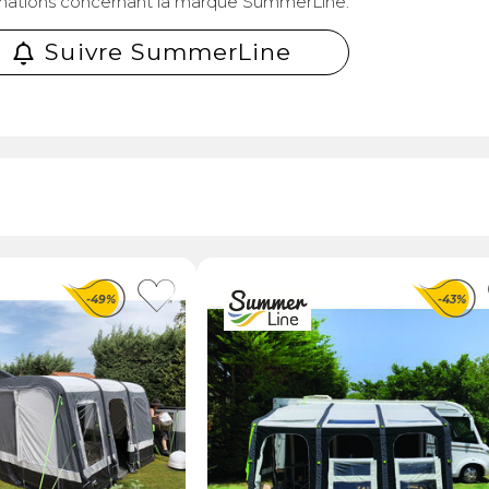
mations concernant la marque SummerLine.
Suivre SummerLine
-49%
-43%