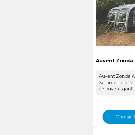
selon vos besoin
organiser votre
nuit et une pièc
détachables off
possibilité d’aj
sur l’un ou l’aut
agrandir encore
et installation s
connexion au véh
un tunnel de ra
Auvent Zonda 
le rail de votre s
installé sur la pa
Auvent Zonda Ai
votre fourgon ne
SummerLineL’au
d’origine, il est 
un auvent gonf
un à coller sur l
en 1 point, conç
reliés entre eu
et les camping-c
gonfler l’ensemb
structure gonfla
partir d’un uniqu
en œuvre et une 
équipementsLes
Choisir
respirable pouro
sont équipés d’
confortable au 
avec moustiquair
intérieur et quali
La façade dispo