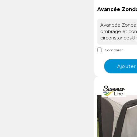
d'éclairage à vo
intégré : Insére
Avancée Zonda
lumineuse dans
plastiques de vo
Avancée Zonda A
SummerLine (véri
ombragé et conv
avec votre vendeu
circonstancesUn 
Attachez les clip
pratique pour p
l'armature d'un 
Comparer
vos haltesL’Ava
pour une fixatio
SummerLine tra
sécurisée.Velcro 
instantanément 
bandes lumineus
Ajouter
votre camping-c
bandes velcro fo
zone protégée, i
installation facil
les moments de 
supports.Ces op
soirées entre am
permettent d'ad
dimensions gén
à votre type d'a
de long sur 2,4
préférences per
profondeur, elle
garantissant ains
suffisant pour in
stable et esthét
chaises ou même
jardin, sans emp
intimité. Conçue