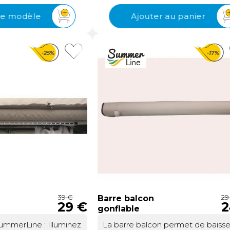
de confortL'annexe basse Pamp
rapides qu’un auvent
détails travaillés. Plusieurs options
pouvez encore améliorer votre
Sporty de SummerLine transform
ent Zonda Air peut
également proposées pour
 le modèle
Ajouter au panier
confort au fil des saisons et des
votre auvent gonflable en un
ar des options,
compléter l’installation.
destinations. Tapis de sol, annexes
véritable espace nuit supplémenta
ncée ou une pièce
de fixation indépendant… tout es
idéal pour les familles ou les
e, afin d’adapter
pensé pour personnaliser votre
-25%
-17%
voyageurs en quête d'intimité.
es besoins.
expérience.Une connexion au
Conçue pour s'adapter parfaitem
véhicule polyvalente et sécurisé
aux auvents gonflables Pampéo
tunnel de raccordement est équi
Sporty, cette extension basse off
d’un double jonc permettant deu
une chambre indépendante de 2
types de montages : dans le rail d
180 cm, suffisamment spacieuse 
store existant ou dans un rail à col
accueillir un couchage confortabl
directement sur la paroi du véhicu
Que vous partiez en voyage prol
Cette configuration permet une
ou que vous fassiez une halte en
fixation fiable, même sur les véhi
pleine nature, cet espace dédié 
qui ne sont pas équipés de store
permet de profiter d'un repos op
d’origine.Pour préserver la structu
sans empiéter sur l'espace de vie
de votre store, l’installation d’un rai
principal de votre véhicule.Un
coller (réf. 740197) est vivement
matériau résistant et adapté à to
39 €
29
Barre balcon
recommandée. Cette astuce sim
29 €
2
les saisonsFabriquée en polyeste
gonflable
vous assure une compatibilité
enduit All Season, cette annexe
optimale et une longévité accrue
ummerLine : Illuminez
La barre balcon permet de baisse
basse est conçue pour résister au