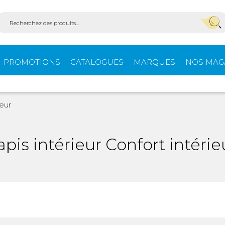
PROMOTIONS
CATALOGUES
MARQUES
NOS MAG
Aménagement
Équi
ieur
fourgons
extér
apis intérieur Confort intérie
ein-
Ouvertures -
Confo
Isolation
Stores extérieurs
Tente
s