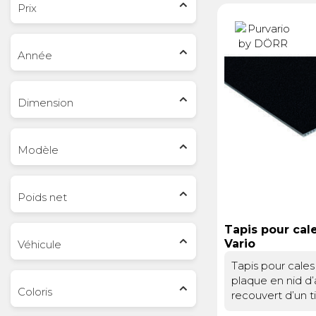
Prix
Électricité -
Voyages et
Année
Énergie
Avantages
Dimension
Modèle
Poids net
Tapis pour cal
Vario
Véhicule
Tapis pour cales
plaque en nid d’
Coloris
recouvert d’un ti
C’est grâce à ce