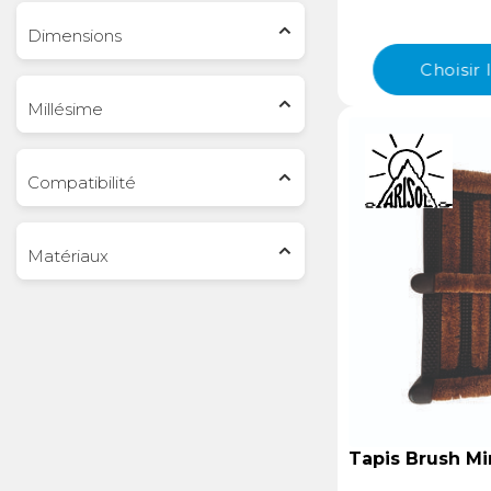
différents modu
Dimensions
maintenir vos ob
aussi servir pour
Choisir
de rangement.
Millésime
Compatibilité
Matériaux
Tapis Brush Mi