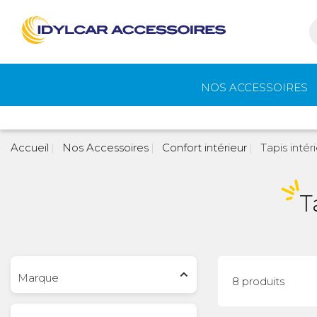
NOS ACCESSOIRES
Auvents et
Gaz
Accueil
Nos Accessoires
Confort intérieur
Tapis intér
accessoires de
camping
T
Eau - Toilettes
Camping - Pl
Air
Marque
8 produits
Portage et vélos
Cuisine -
Réfrigérateur