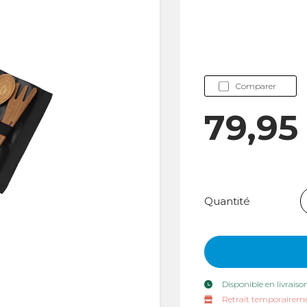
Comparer
79,95
Quantité
Disponible en livraiso
Retrait temporaireme