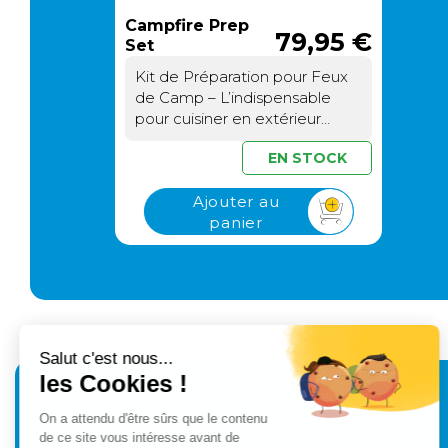
Campfire Prep
79,95 €
Set
Kit de Préparation pour Feux
de Camp – L’indispensable
pour cuisiner en extérieur
comme à la maisonUn
EN STOCK
ensemble complet pour
préparer vos repas en pleine
Ajouter au
natureLe CampFire Prep Set
panier
de Primus est conçu pour
simplifier la préparation de vos
repas en camping, en
randonnée ou lors de vos
étapes en van. Ce kit
regroupe tous les ustensiles
essentiels pour éplucher,
couper, râper et cuisiner avec
précision, comme vous le
feriez dans votre cuisine. Plus
besoin de jongler entre