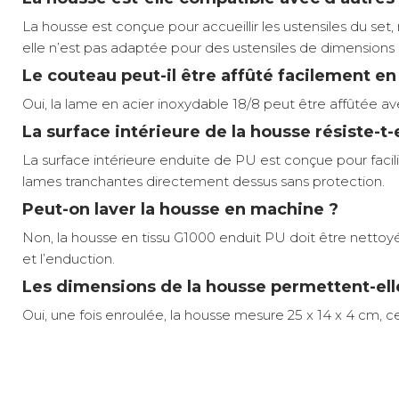
La housse est conçue pour accueillir les ustensiles du s
elle n’est pas adaptée pour des ustensiles de dimensions 
Le couteau peut-il être affûté facilement e
Oui, la lame en acier inoxydable 18/8 peut être affûtée ave
La surface intérieure de la housse résiste-t-
La surface intérieure enduite de PU est conçue pour facilit
lames tranchantes directement dessus sans protection.
Peut-on laver la housse en machine ?
Non, la housse en tissu G1000 enduit PU doit être nett
et l’enduction.
Les dimensions de la housse permettent-elle
Oui, une fois enroulée, la housse mesure 25 x 14 x 4 cm, 
Préparation des repas en extérieur simplifiée
Poids net :
Ce kit de préparation Campfire Prep Set de PRIMUS regro
Ustensiles en chêne auto-désinfectants
inoxydable de 18,7 x 4,1 cm et un couteau de 12 cm à lam
Rangement compact et organisé