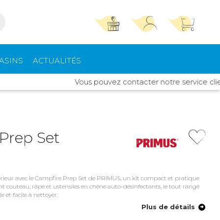
TROUVER UN MAGASIN
SE CONNECTER
ASINS
ACTUALITÉS
Trouvez le magasin le plus proche et profitez
E-mail ou numéro client ou numéro fidélité
Vous pouvez contacter notre service client I
d'offres exclusives !
pements
High Tech
ieurs
Mot de passe
ou
Prep Set
Autour de moi
Mot de passe oublié
Rester connecté(e)
rt intérieur
Climatisation -
Chauffage
érieur avec le Campfire Prep Set de PRIMUS, un kit compact et pratique
Se connecter
 couteau, râpe et ustensiles en chêne auto-désinfectants, le tout rangé
 et facile à nettoyer.
s de toit
Quincaillerie
Plus de détails
Créer un compte