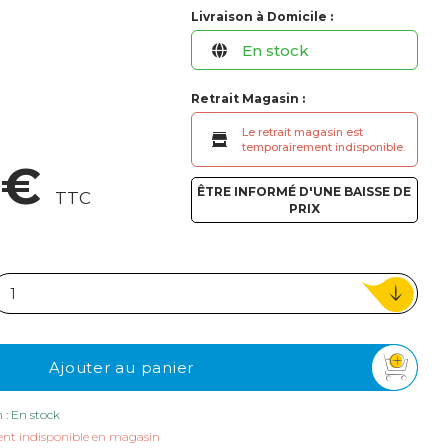
ou
Livraison à Domicile :
En stock
Suivi de commande invité
Retrait Magasin :
Le retrait magasin est
temporairement indisponible.
 €
ÊTRE INFORMÉ D'UNE BAISSE DE
TTC
PRIX
Ajouter au panier
n : En stock
nt indisponible en magasin