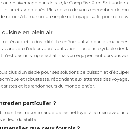
u en hivernage dans le sud, le CampFire Prep Set s’adapte à
 ou les arrêts spontanés. Plus besoin de vous encombrer de mult
e retour à la maison, un simple nettoyage suffit pour retrou
cuisine en plein air
atériaux et la durabilité. Le chêne, utilisé pour les manches 
isissures ou d’odeurs après utilisation. L’acier inoxydable des 
 n’est pas un simple achat, mais un équipement qui vous ac
s plus d’un siècle pour ses solutions de cuisson et d’équipe
technique et robustesse, répondant aux attentes des voyageur
g-caristes et les randonneurs du monde entier.
tretien particulier ?
nt, mais il est recommandé de les nettoyer à la main avec u
er leur durabilité.
ustensiles que ceux fournis ?