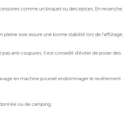
accessoires comme un briquet ou des épices. En revanche,
n pleine soie assure une bonne stabilité lors de l’affûtage.
 pas anti-coupures. Il est conseillé d’éviter de poser des
n lavage en machine pourrait endommager le revêtement
randonnée ou de camping.
spatule à bord plat) de 21 cm de long, une râpe en acier
er ou retourner vos aliments en camping-car ou en bivouac,