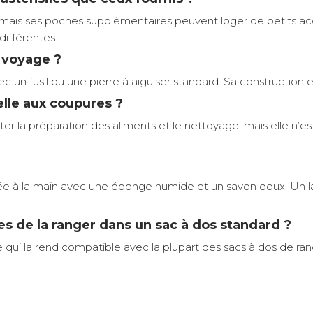
et, mais ses poches supplémentaires peuvent loger de petits 
différentes.
n voyage ?
c un fusil ou une pierre à aiguiser standard. Sa construction e
elle aux coupures ?
er la préparation des aliments et le nettoyage, mais elle n’est
oyée à la main avec une éponge humide et un savon doux. U
s de la ranger dans un sac à dos standard ?
ce qui la rend compatible avec la plupart des sacs à dos de 
0,37 kg
upe trois ustensiles en chêne (cuillère, fourchette large et 
e flexible en acier inoxydable 18/8, idéal pour émincer, râp