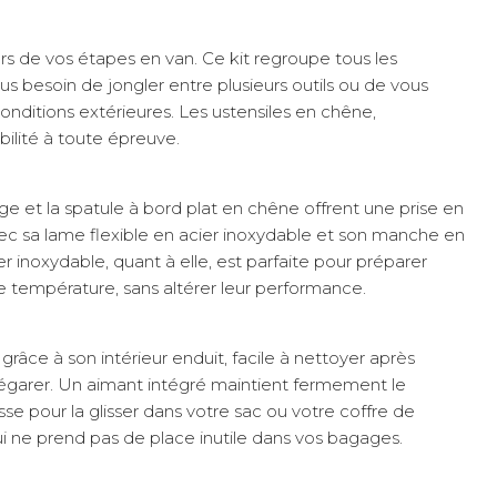
s de vos étapes en van. Ce kit regroupe tous les
lus besoin de jongler entre plusieurs outils ou de vous
onditions extérieures. Les ustensiles en chêne,
bilité à toute épreuve.
ge et la spatule à bord plat en chêne offrent une prise en
vec sa lame flexible en acier inoxydable et son manche en
inoxydable, quant à elle, est parfaite pour préparer
de température, sans altérer leur performance.
grâce à son intérieur enduit, facile à nettoyer après
s égarer. Un aimant intégré maintient fermement le
sse pour la glisser dans votre sac ou votre coffre de
 ne prend pas de place inutile dans vos bagages.