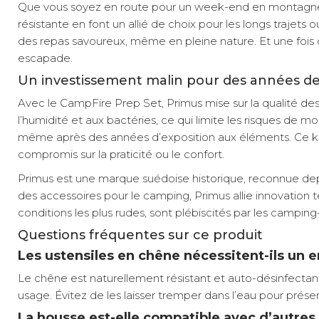
Que vous soyez en route pour un week-end en montagne o
résistante en font un allié de choix pour les longs trajets
des repas savoureux, même en pleine nature. Et une fois d
escapade.
Un investissement malin pour des années de 
Avec le CampFire Prep Set, Primus mise sur la qualité des m
l’humidité et aux bactéries, ce qui limite les risques de mo
même après des années d’exposition aux éléments. Ce kit
compromis sur la praticité ou le confort.
Primus est une marque suédoise historique, reconnue depui
des accessoires pour le camping, Primus allie innovation 
conditions les plus rudes, sont plébiscités par les campin
Questions fréquentes sur ce produit
Les ustensiles en chêne nécessitent-ils un en
Le chêne est naturellement résistant et auto-désinfecta
usage. Évitez de les laisser tremper dans l’eau pour préserv
La housse est-elle compatible avec d’autres 