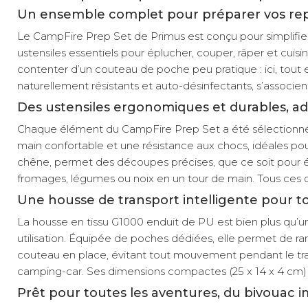
Un ensemble complet pour préparer vos rep
Le CampFire Prep Set de Primus est conçu pour simplifier
ustensiles essentiels pour éplucher, couper, râper et cuisi
contenter d’un couteau de poche peu pratique : ici, tout e
naturellement résistants et auto-désinfectants, s’associe
Des ustensiles ergonomiques et durables, ad
Chaque élément du CampFire Prep Set a été sélectionné pour
main confortable et une résistance aux chocs, idéales po
chêne, permet des découpes précises, que ce soit pour ém
fromages, légumes ou noix en un tour de main. Tous ces out
Une housse de transport intelligente pour to
La housse en tissu G1000 enduit de PU est bien plus qu’un s
utilisation. Équipée de poches dédiées, elle permet de ra
couteau en place, évitant tout mouvement pendant le transpo
camping-car. Ses dimensions compactes (25 x 14 x 4 cm) 
Prêt pour toutes les aventures, du bivouac im