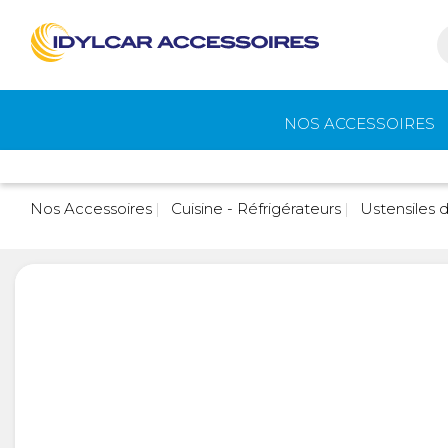
NOS ACCESSOIRES
Auvents et
Gaz
Nos Accessoires
Cuisine - Réfrigérateurs
Ustensiles d
accessoires de
camping
Eau - Toilettes
Camping - Pl
Air
Portage et vélos
Cuisine -
Réfrigérateur