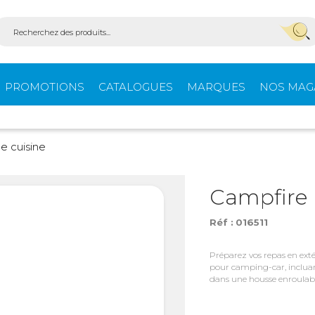
PROMOTIONS
CATALOGUES
MARQUES
NOS MAG
Aménagement
Équi
e cuisine
fourgons
extér
Campfire 
Réf :
016511
ein-
Ouvertures -
Confo
Isolation
Préparez vos repas en ext
pour camping-car, incluant
dans une housse enroulable
Stores extérieurs
Tente
s