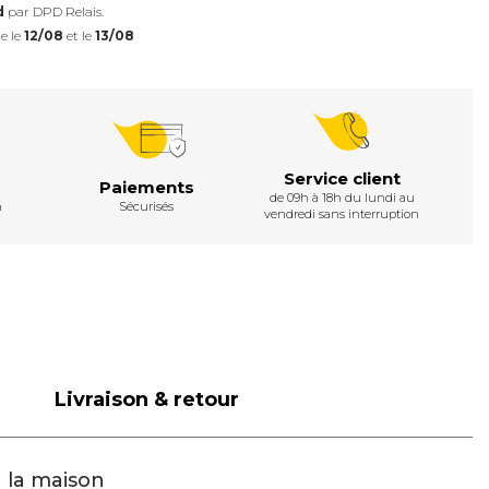
d
par DPD Relais.
e le
12/08
et le
13/08
Service client
Paiements
de 09h à 18h du lundi au
h
Sécurisés
vendredi sans interruption
Livraison & retour
 la maison