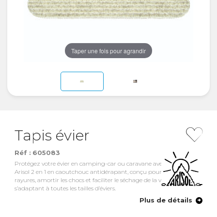
Taper une fois pour agrandir
Tapis évier
Réf :
605083
Protégez votre évier en camping-car ou caravane avec le tapis évier
Arisol 2 en 1 en caoutchouc antidérapant, conçu pour éviter les
rayures, amortir les chocs et faciliter le séchage de la vaisselle, tout en
s’adaptant à toutes les tailles d’éviers.
Plus de détails