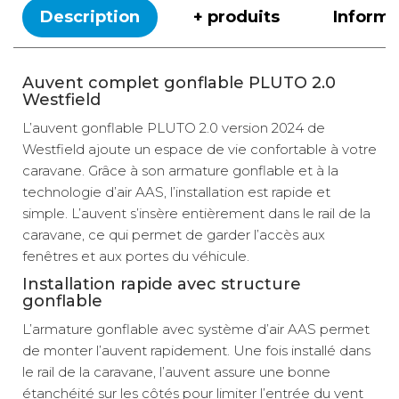
m
Description
+ produits
Inform
TTC
Prix :
2 599 €
Livraison à Domicile
Disponibilité :
Indisponible en livraison : Contactez-nous au 03 76 46 44
Auvent complet gonflable PLUTO 2.0
01
Westfield
Retrait Magasin
Le retrait magasin est temporairement indisponible.
L’auvent gonflable PLUTO 2.0 version 2024 de
Ajouter
Westfield ajoute un espace de vie confortable à votre
caravane. Grâce à son armature gonflable et à la
technologie d’air AAS, l’installation est rapide et
Taille 7
simple. L’auvent s’insère entièrement dans le rail de la
Référence :
caravane, ce qui permet de garder l’accès aux
855717
fenêtres et aux portes du véhicule.
Taille -
Développé :
7
Installation rapide avec structure
- 9,11 à 9,45 m
gonflable
TTC
Prix :
1 999 €
L’armature gonflable avec système d’air AAS permet
Livraison à Domicile
Disponibilité :
de monter l’auvent rapidement. Une fois installé dans
Indisponible en livraison : Contactez-nous au 03 76 46 44
01
le rail de la caravane, l’auvent assure une bonne
Retrait Magasin
étanchéité sur les côtés pour limiter l’entrée du vent
Le retrait magasin est temporairement indisponible.