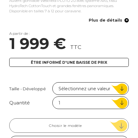
Auvent gonflable Westfield PLUTO 2.0 avec système AAS, tissu
HydroTech CottonTouch et grandes fenêtres panoramiques.
Disponible en tailles 7 à 12 pour caravane.
Plus de détails
A partir de :
1 999 €
TTC
ÊTRE INFORMÉ D'UNE BAISSE DE PRIX
Taille - Développé
Quantité
Choisir le modèle