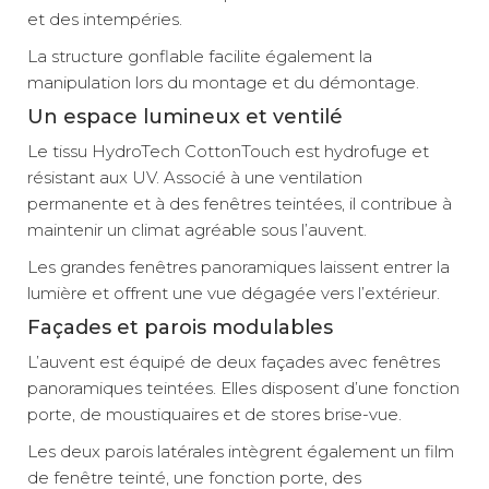
et des intempéries.
Ajouter
La structure gonflable facilite également la
manipulation lors du montage et du démontage.
Taille 8
Un espace lumineux et ventilé
Référence :
855718
Le tissu HydroTech CottonTouch est hydrofuge et
résistant aux UV. Associé à une ventilation
Taille -
Développé :
8
permanente et à des fenêtres teintées, il contribue à
- 9,46 à 9,80 m
maintenir un climat agréable sous l’auvent.
TTC
Prix :
2 099 €
Les grandes fenêtres panoramiques laissent entrer la
Livraison à Domicile
Disponibilité :
lumière et offrent une vue dégagée vers l’extérieur.
Indisponible en livraison : Contactez-nous au 03 76 46 44
01
Façades et parois modulables
Retrait Magasin
Le retrait magasin est temporairement indisponible.
L’auvent est équipé de deux façades avec fenêtres
Ajouter
panoramiques teintées. Elles disposent d’une fonction
porte, de moustiquaires et de stores brise-vue.
Les deux parois latérales intègrent également un film
Taille 9
Référence :
de fenêtre teinté, une fonction porte, des