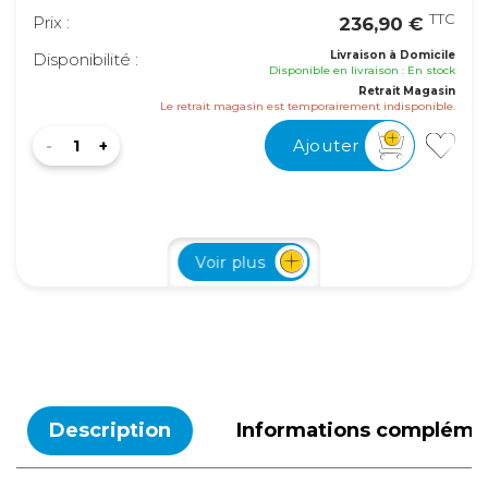
TTC
Prix :
236,90 €
Livraison à Domicile
Disponibilité :
Disponible en livraison : En stock
Retrait Magasin
Le retrait magasin est temporairement indisponible.
Ajouter
400 S
Voir plus
Référence :
490009
Puissance :
400 A
TTC
Prix :
276,90 €
Livraison à Domicile
Disponibilité :
Disponible en livraison : En stock
Description
Informations compléme
Retrait Magasin
Le retrait magasin est temporairement indisponible.